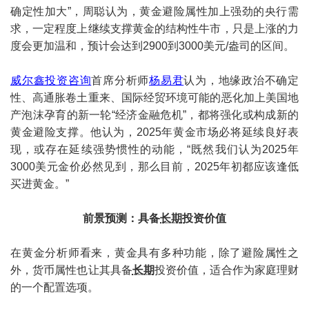
确定性加大”，周聪认为，黄金避险属性加上强劲的央行需
求，一定程度上继续支撑黄金的结构性牛市，只是上涨的力
度会更加温和，预计会达到2900到3000美元/盎司的区间。
威尔鑫投资咨询
首席分析师
杨易君
认为，地缘政治不确定
性、高通胀卷土重来、国际经贸环境可能的恶化加上美国地
产泡沫孕育的新一轮“经济金融危机”，都将强化或构成新的
黄金避险支撑。他认为，2025年黄金市场必将延续良好表
现，或存在延续强势惯性的动能，“既然我们认为2025年
3000美元金价必然见到，那么目前，2025年初都应该逢低
买进黄金。”
前景预测：具备
长期
投资价值
在黄金分析师看来，黄金具有多种功能，除了避险属性之
外，货币属性也让其具备
长期
投资价值，适合作为家庭理财
的一个配置选项。