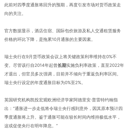
此前对四季度通胀将回升的预期，再度引发市场对货币政策走
向的关注。
官方数据显示，酒店住宿、国际包价旅游及私人交通租赁服务
价格的环比下降，是拖累10月通胀的主要因素。
瑞士央行在9月货币政策会议上将关键政策利率维持在0%不
变。尽管该行自2014年起曾
长期
实施负利率政策，直至2022年
才退出，但官员多次强调，目前并不倾向于重返负利率区间。
瑞士央行设定的年度通胀目标为0%至2%。
英国研究机构凯投宏观欧洲经济学家阿德里安·普雷特约翰指
出：“通胀进一步走低将令瑞士央行感到意外，因其原本预计四
季度通胀将上升。鉴于通胀可能在较长时间内维持极低水平，
这或促使央行在明年降息。”