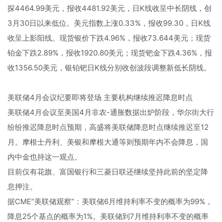
探4464.99美元，报收4481.92美元，日K线收呈中长阴线，创
3月30日以来低位。美元指数上涨0.33%，报收99.30，日K线
收呈上影阳线。现货银价下跌4.96%，报收73.644美元；现货
铂金下跌2.89%，报收1920.80美元；现货钯金下跌4.36%，报
收1356.50美元，银铂钯日K线分别收创波段调整新低长阴线。
美联储4月会议纪要即将登场 主要机构继续推迟降息时点
美联储4月会议至美国4月非农-通胀数据出炉阶段，华尔街大行
纷纷推迟降息时点预期，高盛将美联储降息时点继续推迟至12
月。摩根士丹利、美银和摩根大通等则预期年内不会降息，国
内中金也持这一观点。
目前仅有花旗、富国银行和三菱日联还继续坚持此前的坚定降
息押注。
据CME“美联储观察”：美联储6月维持利率不变的概率为99%，
降息25个基点的概率为1%。美联储到7月维持利率不变的概率