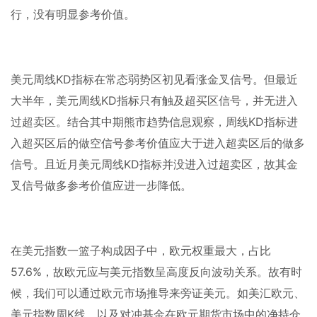
行，没有明显参考价值。
美元周线
KD
指标在常态弱势区初见看涨金叉信号。但最近
大半年，美元周线
KD
指标只有触及超买区信号，并无进入
过超卖区。结合其中期熊市趋势信息观察，周线
KD
指标进
入超买区后的做空信号参考价值应大于进入超卖区后的做多
信号。且近月美元周线
KD
指标并没进入过超卖区，故其金
叉信号做多参考价值应进一步降低。
在美元指数一篮子构成因子中，欧元权重最大，占比
57.6%
，故欧元应与美元指数呈高度反向波动关系。故有时
候，我们可以通过欧元市场推导来旁证美元。如美汇欧元、
美元指数周
K
线，以及对冲基金在欧元期货市场中的净持仓