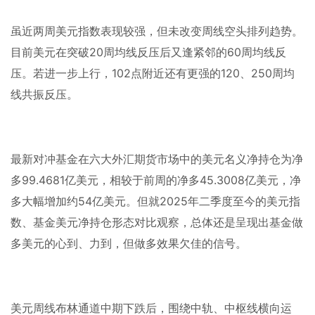
虽近两周美元指数表现较强，但未改变周线空头排列趋势。
目前美元在突破
20
周均线反压后又逢紧邻的
60
周均线反
压。若进一步上行，
102
点附近还有更强的
120
、
250
周均
线共振反压。
最新对冲基金在六大外汇期货市场中的美元名义净持仓为净
多
99.4681
亿美元，相较于前周的净多
45.3008
亿美元，净
多大幅增加约
54
亿美元。但就
2025
年二季度至今的美元指
数、基金美元净持仓形态对比观察，总体还是呈现出基金做
多美元的心到、力到，但做多效果欠佳的信号。
美元周线布林通道中期下跌后，围绕中轨、中枢线横向运