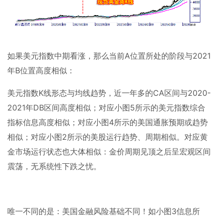
如果美元指数中期看涨，那么当前
A
位置所处的阶段与
2021
年
B
位置高度相似：
美元指数
K
线形态与均线趋势，近一年多的
CA
区间与
2020-
2021
年
DB
区间高度相似；对应小图
5
所示的美元指数综合
指标信息高度相似；对应小图
4
所示的美国通胀预期或趋势
相似；对应小图
2
所示的美股运行趋势、周期相似。对应黄
金市场运行状态也大体相似：金价周期见顶之后呈宏观区间
震荡，无系统性下跌之忧。
唯一不同的是：美国金融风险基础不同！如小图
3
信息所