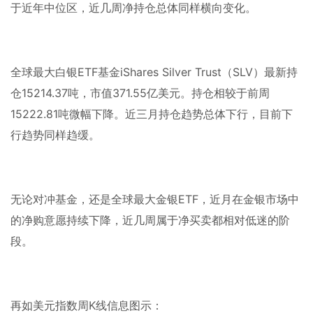
于近年中位区，近几周净持仓总体同样横向变化。
全球最大白银
ETF
基金
iShares Silver Trust
（
SLV
）最新持
仓
15214.37
吨，市值
371.55
亿美元。持仓相较于前周
15222.81
吨微幅下降。近三月持仓趋势总体下行，目前下
行趋势同样趋缓。
无论对冲基金，还是全球最大金银
ETF
，近月在金银市场中
的净购意愿持续下降，近几周属于净买卖都相对低迷的阶
段。
再如美元指数周
K
线信息图示：