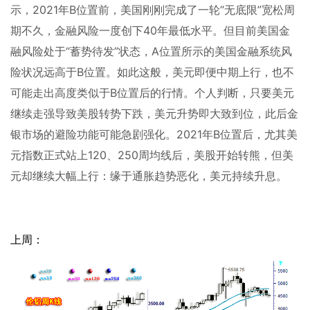
示，
2021
年
B
位置前，美国刚刚完成了一轮“无底限”宽松周
期不久，金融风险一度创下
40
年最低水平。但目前美国金
融风险处于“蓄势待发”状态，
A
位置所示的美国金融系统风
险状况远高于
B
位置。如此这般，美元即便中期上行，也不
可能走出高度类似于
B
位置后的行情。个人判断，只要美元
继续走强导致美股转势下跌，美元升势即大致到位，此后金
银市场的避险功能可能急剧强化。
2021
年
B
位置后，尤其美
元指数正式站上
120
、
250
周均线后，美股开始转熊，但美
元却继续大幅上行：缘于通胀趋势恶化，美元持续升息。
上周：