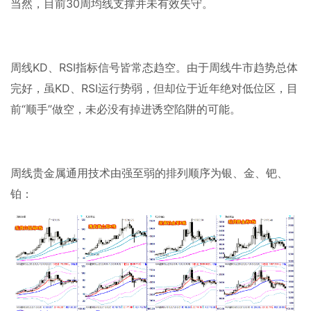
当然，目前
30
周均线支撑并未有效失守。
周线
KD
、
RSI
指标信号皆常态趋空。由于周线牛市趋势总体
完好，虽
KD
、
RSI
运行势弱，但却位于近年绝对低位区，目
前“顺手”做空，未必没有掉进诱空陷阱的可能。
周线贵金属通用技术由强至弱的排列顺序为银、金、钯、
铂：