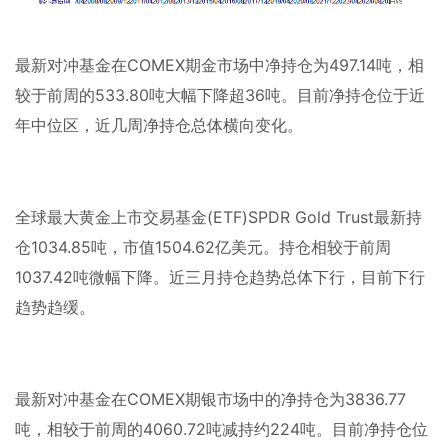
最新对冲基金在
COMEX
期金市场中净持仓为
497.14
吨，相
较于前周的
533.80
吨大幅下降超
36
吨。目前净持仓位于近
年中位区，近几周净持仓总体横向变化。
全球最大黄金上市交易基金
(ETF)SPDR Gold Trust
最新持
仓
1034.85
吨，市值
1504.62
亿美元。持仓相较于前周
1037.42
吨微幅下降。近三月持仓趋势总体下行，目前下行
趋势趋缓。
最新对冲基金在
COMEX
期银市场中的净持仓为
3836.77
吨，相较于前周的
4060.72
吨减持约
224
吨。目前净持仓位