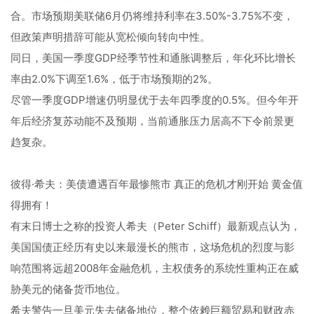
合。市场预期美联储6月仍将维持利率在3.50%-3.75%不变，
但政策声明措辞可能从宽松倾向转向中性。
同日，美国一季度GDP经季节性和通胀调整后，年化环比增长
率由2.0%下调至1.6%，低于市场预期的2%。
尽管一季度GDP增速仍明显优于去年四季度的0.5%。但今年开
年后经济复苏动能不及预期，当前通胀压力居高不下令前景更
趋复杂。
彼得·希夫：美债遭遇百年最惨熊市 真正的危机才刚开始 黄金值
得拥有！
有末日博士之称的投资人希夫（Peter Schiff）最新观点认为，
美国国债正经历有史以来最漫长的熊市，这场危机的烈度与影
响范围将远超2008年金融危机，主权债务的系统性重构正在威
胁美元的储备货币地位。
希夫警告一旦美元失去储备地位，整个依赖巨额贸易和财政赤