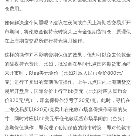
仓费用。
如何解决这个问题呢？建议在夜间或白天上海期货交易所开
市期间，将伦敦金银持仓转换为上海金银期货持仓。原理似
在上海期货交易所进行持仓换月操作。
这样的操作并不影响套期保值的效果，但却可以免去伦敦金
的隔夜持仓费用。比如，批发商在早间七点国内期货市场尚
未开市时，以
aa
美元金价（比如对应人民币金价
800
元
/
克）进行了卖出的套期保值操作。上午九点国内上海期货交
易所开盘后，国际金价上行至
bb
美元（比如对应人民币金
价
820
元
/
克），即套保操作浮亏了
20
元
/
克。此时，寻机在
上海交易所以
820
元
/
克卖出在伦敦市场套保操作等量的头
寸，同时对应以
bb
美元平仓伦敦现货市场早间的（空头）
套期保值操作，即实现了套期保值的跨市转换：即对伦敦市