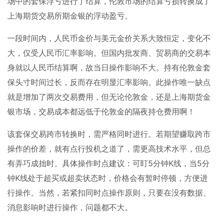
场中的套保浮亏进行了结算，伦敦市场的结算亏损转换成了
上海期货交易所期金银的浮动盈亏。
一段时间内，人民币金价与美元金价关系大致恒定，变化不
大，仅受人民币汇率影响。但国内批发商、贸易商的交易本
身就以人民币结算啊，故当日操作影响不大。持有伦敦金套
保头寸时间过长，反而存在明显汇率影响。此操作唯一缺点
就是增加了两次交易费用，但无论伦敦金，还是上海期货金
银市场，交易成本都远低于伦敦金的隔夜持仓费用啊！
该套保交易跨市转换时，需严格同时进行。若期望赚取跨市
操作的价差，就有点行投机之道了，需更高技术水平，但总
有弄巧成拙时。具体操作时点建议：可盯
5
分钟
K
线，当
5
分
钟
K
线处于超买或超卖状态时，价格会有暂时停顿，方便进
行操作。当然，若紧扣同时点操作原则，只要在没有数据、
消息影响时进行操作，问题都不大。