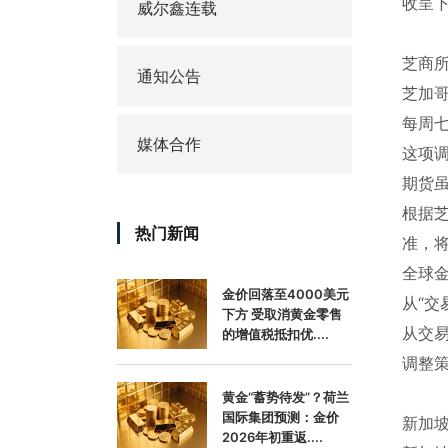
收呈下
威尔鑫连载
芝商所
通知公告
芝加
每周七
媒体合作
这项
期货
根据芝
热门新闻
准，将
全球
金价回落至4000美元
从“交
下方 受取消黄金零售
从交易
的增值税抵扣优....
调整
黄金“蓄势待发”？荷兰
国际集团预测：金价
新加
2026年初重返....