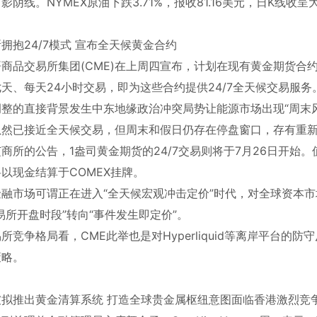
影阴线。NYMEX原油下跌3.71%，报收81.16美元，日K线
拥抱24/7模式 宣布全天候黄金合约
哥商品交易所集团(CME)在上周四宣布，计划在现有黄金期货合
天、每天24小时交易，即为这些合约提供24/7全天候交易服务
调整的直接背景发生中东地缘政治冲突局势让能源市场出现“周末
虽然已接近全天候交易，但周末和假日仍存在停盘窗口，存有重
商所的公告，1盎司黄金期货的24/7交易则将于7月26日开始
以现金结算于COMEX挂牌。
金融市场可谓正在进入“全天候宏观冲击定价”时代，对全球资本
易所开盘时段”转向“事件发生即定价”。
所竞争格局看，CME此举也是对Hyperliquid等离岸平台
策略。
坡拟推出黄金清算系统 打造全球贵金属枢纽意图面临香港激烈竞