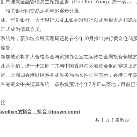
副总理兼金融管理局主席颜金勇（Gan Kim Yong）周一表
制，相关银行间交易从明年起逐步开展。
集团、华侨银行、大华银行以及工银标准银行以及摩根大通和德
，正式成为清算会员。
算系统外，新加坡金融管理局还将在今年10月推出央行黄金仓储
金储备。
，新加坡还将扩大合格基金与家族办公室在实物贵金属投资领域
坡此番举措，进一步加剧了其与中国香港在区域黄金枢纽赛道上
布局。上周四香港财经事务及库务局局长许正宇表示，香港三年黄
的香港黄金中央清算系统，该系统预计今年7月正式落地，目前已
接:
ellxin的抖音 - 抖音 (douyin.com)
共 1 页 1 条数据