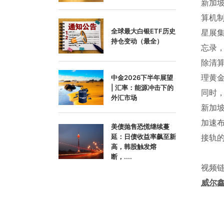
新加坡
算机
全球最大白银ETF历史
星展
持仓变动（最全）
忘录
除清
理黄
中金2026下半年展望
| 汇率：能源冲击下的
同时
外汇市场
新加
加速
美债抛售恐慌继续蔓
延：日债收益率飙至新
接轨
高，韩股触发熔
断，....
视频链
威尔鑫w