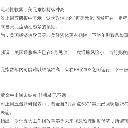
：流动性收紧，美元难以持续冲高
证券上周五研报中表示，认为政治上的“再美元化”固然可在一定
该来自美元流动性趋紧的预期。
认为，美国经济较欧日等非美经济体更有韧性、下半年财政风险
信强调，美国通胀率应已在5月见顶、二次通胀风险小。当前美联
美元指数年内可能难以继续冲高，应在98至102之间运行。下一
。
：黄金牛市尚未结束 转机或已不远
司上周五最新研报表示，黄金自3月高点5321美元已回调逾2
派表态。
金指出，沃什五大工作组改革实为未来降息预埋制度伏笔，所谓"