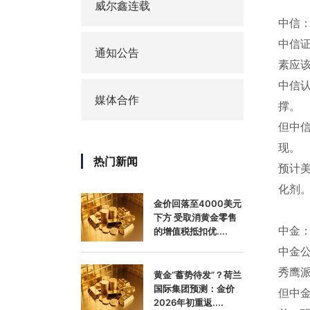
威尔鑫连载
中信
中信
通知公告
素应
中信
媒体合作
撑。
但中
现。
热门新闻
预计
化剂
金价回落至4000美元
下方 受取消黄金零售
中金
的增值税抵扣优....
中金公
秀鹰
黄金“蓄势待发”？荷兰
国际集团预测：金价
但中
2026年初重返....