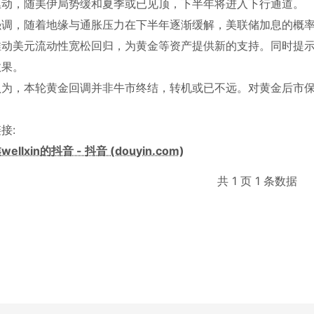
驱动，随美伊局势缓和夏季或已见顶，下半年将进入下行通道。
强调，随着地缘与通胀压力在下半年逐渐缓解，美联储加息的概
推动美元流动性宽松回归，为黄金等资产提供新的支持。同时提示
效果。
认为，本轮黄金回调并非牛市终结，转机或已不远。对黄金后市
接:
ellxin的抖音 - 抖音 (douyin.com)
共 1 页 1 条数据