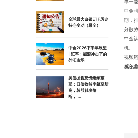
单一
中金
全球最大白银ETF历史
期，
持仓变动（最全）
分散
中金
机。
中金2026下半年展望
| 汇率：能源冲击下的
视频链
外汇市场
威尔鑫w
美债抛售恐慌继续蔓
延：日债收益率飙至新
高，韩股触发熔
断，....