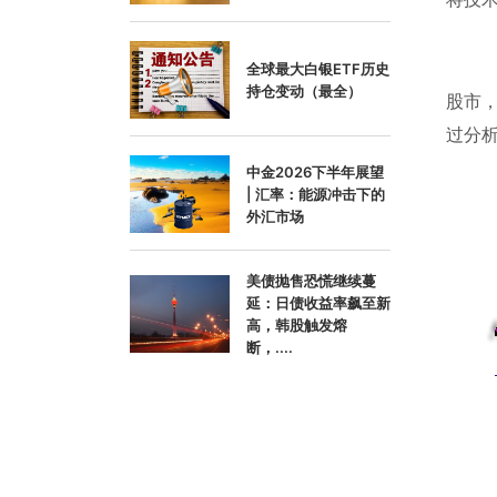
全球最大白银ETF历史
持仓变动（最全）
股市
过分
中金2026下半年展望
| 汇率：能源冲击下的
外汇市场
美债抛售恐慌继续蔓
延：日债收益率飙至新
高，韩股触发熔
断，....