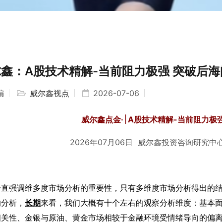
鑫：A股技术精解-当前阻力极强 突破后
编
威尔鑫视点
2026-07-06
威尔鑫点金
·
׀
A
股技术精解
-
当前阻力极
2026年07月06
日
威尔鑫投资咨询研究中
一直强调维多度市场分析的重要性，只有多维度市场分析得出的
的分析，
长期
来看，我们大概有十个左右的观察分析维度：基本
相关性、金银与原油、黄金市场相较于金融环境受情绪导向的偏