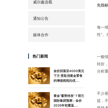
威尔鑫连载
先指
通知公告
每一
性”。
媒体合作
热门新闻
一般
转折
分析
金价回落至4000美元
下方 受取消黄金零售
的增值税抵扣优....
不少
黄金“蓄势待发”？荷兰
提，
国际集团预测：金价
2026年初重返....
将技