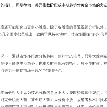
标的指引、周期律动、美元指数阶段或中期趋势对黄金市场的旁
维度还可能细化出更多小维度。除了各维度的普通视觉分析以外
当几个维度都呈现出一致的罕见特殊性时，对市场面临“转势”信
情况下，通过市场多维度分析趋向一致的常态信号，只能大致判
，即便不影响中期趋势，也难及时呈现有效指引。故不少时候，
重点致力于捕捉市场呈现的
“特殊信号”。
基本面分析人士认为技术分析的意义不大，我即赞成这个观点，
不能完全脱离大势（甚至逆大势）去分析个股，故笔者从不用技
术分析顺应基本面指引去分析指数与大类商品、外汇、金银市场