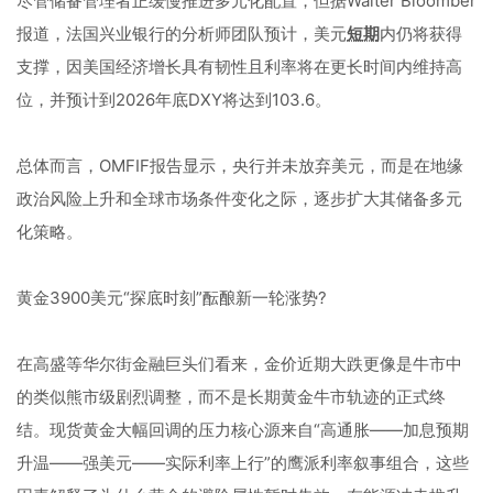
尽管储备管理者正缓慢推进多元化配置，但据Walter Bloomber
报道，法国兴业银行的分析师团队预计，美元
短期
内仍将获得
支撑，因美国经济增长具有韧性且利率将在更长时间内维持高
位，并预计到2026年底DXY将达到103.6。
总体而言，OMFIF报告显示，央行并未放弃美元，而是在地缘
政治风险上升和全球市场条件变化之际，逐步扩大其储备多元
化策略。
黄金3900美元“探底时刻”酝酿新一轮涨势?
在高盛等华尔街金融巨头们看来，金价近期大跌更像是牛市中
的类似熊市级剧烈调整，而不是长期黄金牛市轨迹的正式终
结。现货黄金大幅回调的压力核心源来自“高通胀——加息预期
升温——强美元——实际利率上行”的鹰派利率叙事组合，这些