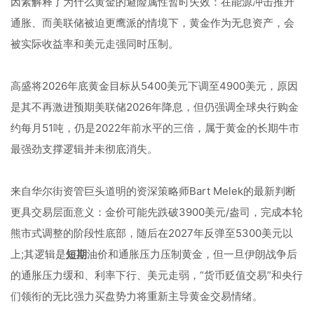
因素解释了为什么黄金的避险属性暂时失效：在能源冲击推升
通胀、而美联储被迫更鹰派的情境下，黄金作为无息资产，会
被实际收益率和美元走强同时压制。
高盛将2026年底黄金目标从5400美元下调至4900美元，原因
是其不再激进预期美联储2026年降息，但仍强调全球央行购金
约每月51吨，仍是2022年前水平的三倍，属于黄金的长期牛市
最强劲支撑逻辑并未彻底消失。
来自华尔街资管巨头道明的资深策略师Bart Melek的最新判断
更具交易层面意义：金价可能先跌破3900美元/盎司，完成本轮
熊市式调整的阶段性底部，随后在2027年反弹至5300美元以
上;其逻辑是
短期
油价和通胀压力压制黄金，但一旦伊朗战争后
的通胀压力缓和、利率下行、美元走弱，“货币贬值交易”和央行
们领衔的无比强力买盘势力将重新主导黄金交易情绪。