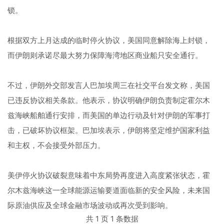
锁。
根据双方上月达成的临时停火协议，美国同意解除海上封锁，
而伊朗则承诺尽最大努力保障海湾地区商业船只安全通行。
不过，伊朗外交部发言人巴加埃周三在社交平台发文称，美国
已违反协议相关条款。他表示，协议明确伊朗负责制定霍尔木
兹海峡船舶通行安排，而美国的单边行动及针对伊朗的军事打
击，已破坏协议框架。巴加埃表示，伊朗将坚定维护国家利益
和主权，不会接受外部压力。
美伊停火协议破裂意味着中东局势再度进入高度紧张状态，霍
尔木兹海峡这一全球能源运输要道面临新的安全风险，未来国
际原油供应及全球金融市场波动或再次受到影响。
共 1 页 1 条数据