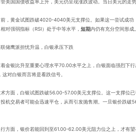
美国国债收益率上升，美元仍呈现涨跌波动。当日美元的走势
黄金试图跌破4020-4040美元支撑位。如果这一尝试成功，
相对强弱指标（RSI）处于中等水平，
短期
内仍有充分空间形成
储鹰派担忧升温，白银承压下跌
银比升至重要心理水平70.00水平之上，白银面临强烈下行压
37，这对白银而言将是看跌信号。
面，白银试图跌破56.00-57.00美元支撑位。这一支撑位已
投机交易者可能会迅速平仓，从而引发抛售潮。一旦银价跌破56.00
。
面，银价若能回到至61.00-62.00美元阻力位之上，才有望