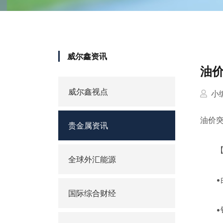
威尔鑫资讯
油
威尔鑫视点
小
油价
贵金属资讯
【中
全球外汇能源
•白银
国际综合财经
•铂