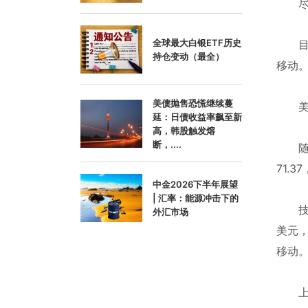
尽管
全球最大白银ETF历史
目前，
持仓变动（最全）
移动。
美债抛售恐慌继续蔓
美联
延：日债收益率飙至新
高，韩股触发熔
断，....
随着金
71.
中金2026下半年展望
| 汇率：能源冲击下的
技术方
外汇市场
美元，
移动
上行方