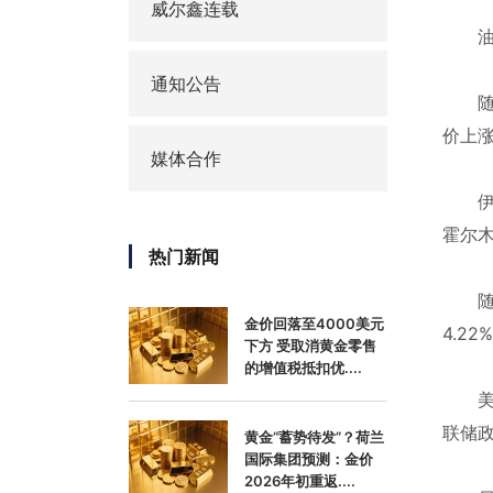
威尔鑫连载
油价
通知公告
随着
价上涨
媒体合作
伊朗
霍尔
热门新闻
随着
金价回落至4000美元
4.2
下方 受取消黄金零售
的增值税抵扣优....
美联储
联储
黄金“蓄势待发”？荷兰
国际集团预测：金价
2026年初重返....