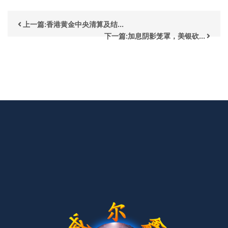
上一篇:香港黄金中央清算及结...
下一篇:加息阴影笼罩，美银砍...