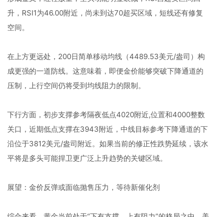
升，RSI1为46.00附近，尚未到达70超买区域，短线还有修复
空间。
在上方更远处，200日简单移动均线（4489.53美元/盎司）构
成更强的一道防线。这意味着，即便金价能够突破下降通道的
压制，上行空间仍将受到均线阻力的限制。
下行方面，初步支撑参考隔夜低点4020附近,位置和4000整数
关口，近期低点支撑在3943附近，中线目标参考下降通道的下
沿位于3812美元/盎司附近。如果当前的修正性跌势延续，该水
平将是多头可能捍卫更广泛上升趋势的关键区域。
展望：金价反弹或面临抛售压力，等待新催化剂
综合来看，黄金当前处于“下有支撑、上有阻力”的格局之中。美