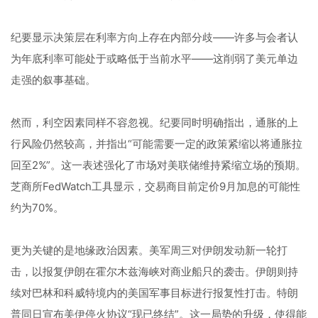
纪要显示决策层在利率方向上存在内部分歧——许多与会者认
为年底利率可能处于或略低于当前水平——这削弱了美元单边
走强的叙事基础。
然而，利空因素同样不容忽视。纪要同时明确指出，通胀的上
行风险仍然较高，并指出“可能需要一定的政策紧缩以将通胀拉
回至2%”。这一表述强化了市场对美联储维持紧缩立场的预期。
芝商所FedWatch工具显示，交易商目前定价9月加息的可能性
约为70%。
更为关键的是地缘政治因素。美军周三对伊朗发动新一轮打
击，以报复伊朗在霍尔木兹海峡对商业船只的袭击。伊朗则持
续对巴林和科威特境内的美国军事目标进行报复性打击。特朗
普同日宣布美伊停火协议“现已终结”。这一局势的升级，使得能