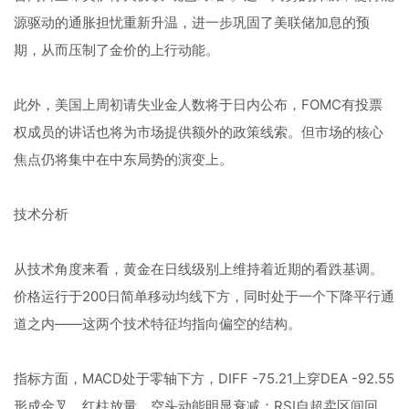
源驱动的通胀担忧重新升温，进一步巩固了美联储加息的预
期，从而压制了金价的上行动能。
此外，美国上周初请失业金人数将于日内公布，FOMC有投票
权成员的讲话也将为市场提供额外的政策线索。但市场的核心
焦点仍将集中在中东局势的演变上。
技术分析
从技术角度来看，黄金在日线级别上维持着近期的看跌基调。
价格运行于200日简单移动均线下方，同时处于一个下降平行通
道之内——这两个技术特征均指向偏空的结构。
指标方面，MACD处于零轴下方，DIFF -75.21上穿DEA -92.55
形成金叉，红柱放量，空头动能明显衰减；RSI自超卖区间回