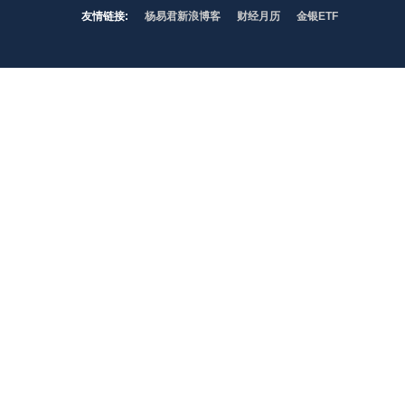
友情链接:
杨易君新浪博客
财经月历
金银ETF