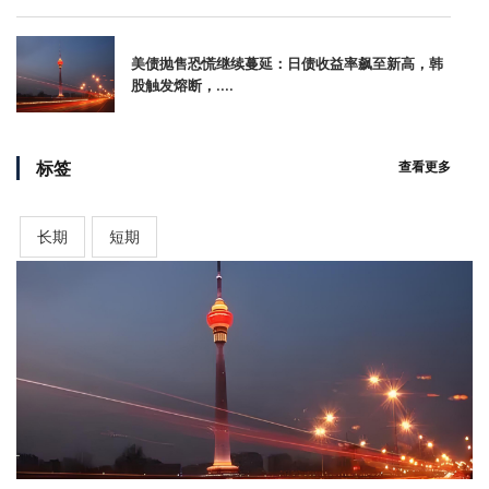
美债抛售恐慌继续蔓延：日债收益率飙至新高，韩
股触发熔断，....
标签
查看更多
长期
短期