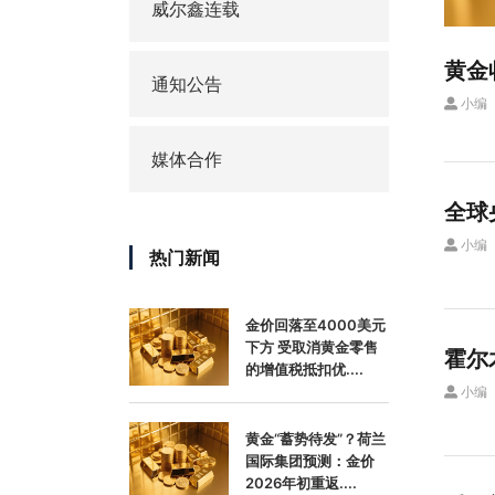
威尔鑫连载
黄金
通知公告
小编
媒体合作
全球
小编
热门新闻
金价回落至4000美元
下方 受取消黄金零售
霍尔
的增值税抵扣优....
小编
黄金“蓄势待发”？荷兰
国际集团预测：金价
2026年初重返....