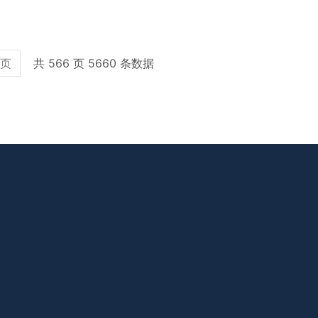
共 566 页 5660 条数据
页