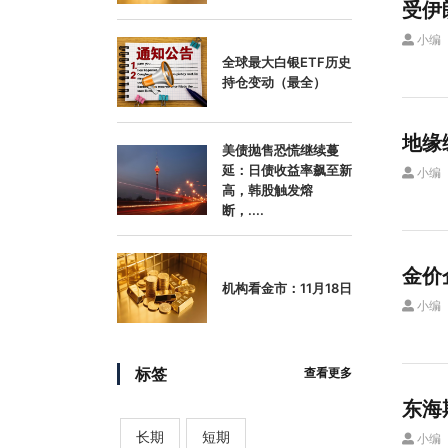
受伊
小编
全球最大白银ETF历史
持仓变动（最全）
地缘
美债抛售恐慌继续蔓
延：日债收益率飙至新
小编
高，韩股触发熔
断，....
金价
机构看金市：11月18日
小编
标签
查看更多
东海
长期
短期
小编